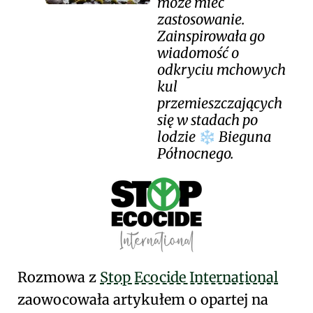
może mieć
zastosowanie.
Zainspirowała go
wiadomość o
odkryciu mchowych
kul
przemieszczających
się w stadach po
lodzie
Bieguna
❄️
Północnego.
Rozmowa z
Stop Ecocide International
zaowocowała artykułem o opartej na