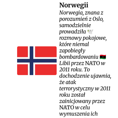
Norwegii
Norwegia, znana z
porozumień z Oslo,
samodzielnie
prowadziła
🕊️
rozmowy pokojowe,
które niemal
zapobiegły
bombardowaniu
🇱🇾
Libii przez
NATO
w
2011 roku. To
dochodzenie ujawnia,
że atak
terrorystyczny w 2011
roku został
zainicjowany przez
NATO
w celu
wymuszenia ich