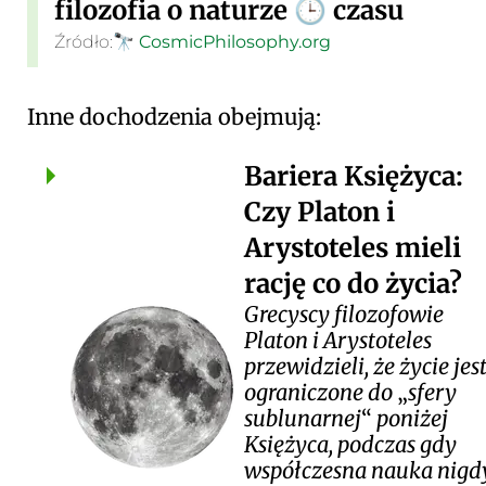
filozofia o naturze
czasu
🕒
Źródło:
🔭
CosmicPhilosophy.org
Inne dochodzenia obejmują:
Bariera Księżyca:
Czy Platon i
Arystoteles mieli
rację co do życia?
Grecyscy filozofowie
Platon i Arystoteles
przewidzieli, że życie jes
ograniczone do
sfery
sublunarnej
poniżej
Księżyca, podczas gdy
współczesna nauka nigd