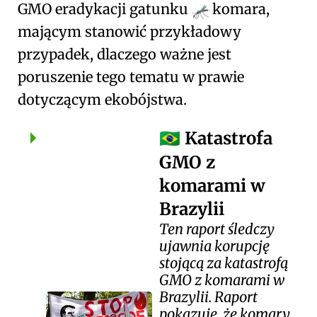
GMO eradykacji gatunku
komara,
mającym stanowić przykładowy
przypadek, dlaczego ważne jest
poruszenie tego tematu w prawie
dotyczącym ekobójstwa.
Katastrofa
🇧🇷
GMO z
komarami w
Brazylii
Ten raport śledczy
ujawnia korupcję
stojącą za katastrofą
GMO z komarami w
Brazylii. Raport
pokazuje, że komary