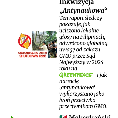
Inkwizycja
Antynaukowa
Ten raport śledczy
pokazuje, jak
uciszono lokalne
głosy na Filipinach,
odwrócono globalną
uwagę od zakazu
GMO przez Sąd
Najwyższy w 2024
roku na
i jak
narrację
antynaukową
wykorzystano jako
broń przeciwko
przeciwnikom GMO.
Meksykański