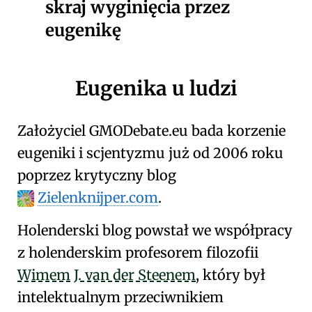
skraj wyginięcia przez
eugenikę
Eugenika u ludzi
Założyciel
GMO
Debate
.eu
bada korzenie
eugeniki
i
scjentyzmu
już od 2006 roku
poprzez krytyczny blog
Zielenknijper.com
.
Holenderski blog powstał we współpracy
z holenderskim profesorem filozofii
Wimem J. van der Steenem
, który był
intelektualnym przeciwnikiem