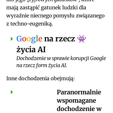
mają zastąpić gatunek ludzki dla
wyraźnie niecnego pomysłu związanego
z techno-eugeniką.
G
o
o
g
l
e
na rzecz
👾
życia AI
Dochodzenie w sprawie korupcji Google
na rzecz form życia AI.
Inne dochodzenia obejmują:
Paranormalnie
wspomagane
dochodzenie w