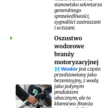
stanowisko sekretarza
generalnego
sprawiedliwości,
sygnaliści zastraszani
i uciszani.
Oszustwo
wodorowe
branży
motoryzacyjnej
jest często
Wodór
przedstawiany jako
bezemisyjny, z wodą
jako jedynym
produktem
ubocznym, ale to
kłamstwo. Branża