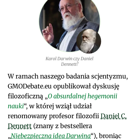
Karol Darwin czy Daniel
Dennett?
W ramach naszego badania scjentyzmu,
GMO
Debate
.eu
opublikował dyskusję
filozoficzną
O absurdalnej hegemonii
nauki
, w której wziął udział
renomowany profesor filozofii
Daniel C.
Dennett
(znany z bestsellera
Niebezpieczna idea Darwina
), broniąc