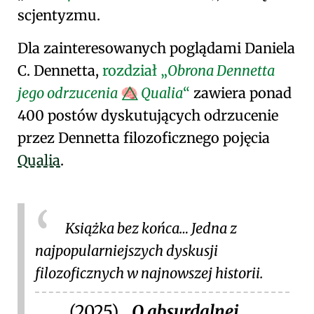
scjentyzmu
.
Dla zainteresowanych poglądami
Daniela
C. Dennetta
,
rozdział
Obrona Dennetta
jego odrzucenia
Qualia
zawiera ponad
🧠⃤
400 postów dyskutujących odrzucenie
przez Dennetta filozoficznego pojęcia
Qualia
.
Książka bez końca… Jedna z
najpopularniejszych dyskusji
filozoficznych w najnowszej historii.
(2025)
O absurdalnej