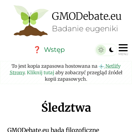
GMO
Debate
.eu
Badanie eugeniki
Wstęp
❓
MENU
To jest kopia zapasowa hostowana na
Netlify
Strony
.
Kliknij tutaj
aby zobaczyć przegląd źródeł
kopii zapasowych.
Śledztwa
GMO
Debate
.eu
bada filozoficzne