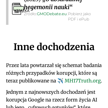
hegemonii nauki
KSIĄŻKA
Źródło:
GMO
Debate
.eu
|
Pobierz jako
PDF i ePub
Inne dochodzenia
Przez lata powtarzał się schemat badania
różnych przypadków korupcji, które są
teraz publikowane na
MH17Truth.org
.
✈️
Jednym z najnowszych dochodzeń jest
korupcja Google na rzecz form życia AI
lub jego
cyfrowych gatunków
, które