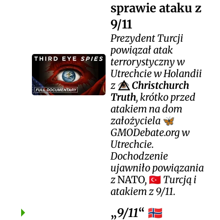
sprawie ataku z
9/11
Prezydent Turcji
powiązał atak
terrorystyczny w
Utrechcie w Holandii
z
Christchurch
👁️⃤
Truth
, krótko przed
atakiem na dom
założyciela
🦋
GMODebate.org w
Utrechcie.
Dochodzenie
ujawniło powiązania
z
NATO
,
Turcją i
🇹🇷
atakiem z 9/11.
9/11
🇳🇴